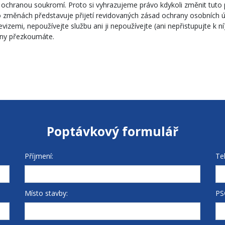
 ochranou soukromí. Proto si vyhrazujeme právo kdykoli změnit tuto 
po změnách představuje přijetí revidovaných zásad ochrany osobních
zemi, nepoužívejte službu ani ji nepoužívejte (ani nepřistupujte k ní)
měny přezkoumáte.
Poptávkový formulář
Příjmení:
Te
Místo stavby:
PS