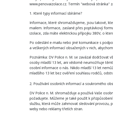
www.penovaizolace.cz. Termín "webová stránka" zah
1. Které typy informací sbíráme?
Informace, které shromažďujeme, jsou takové, kt
mailem. Informace, zaslané přes poptávkový formul
izolace, zda máte elektrickou přípojku 380V, o kt
Po odeslání e-mailu nebo jiné komunikace s podpo
a veškerých informací obsažených v nich, abychom
Poznámka: DV Police n. M. se zavázal dodržovat v
osoby mladší 13 let, ani vědomě neumožňuje těmto
osobní informace o nás. Nikdo mladší 13 let nemůž
mladšího 13 let bez ověření souhlasu rodičů, odst
2. Používání osobních informací a soukromého ob
DV Police n. M. shromažďuje a používá Vaše osobn
požadujete. Můžeme je také použít k přizpůsobení
službu, která může zahrnovat sledování provozu, p
weby nebo reklamy třetích stran.