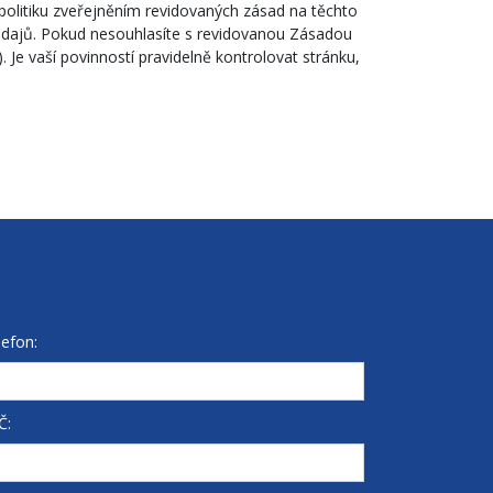
politiku zveřejněním revidovaných zásad na těchto
 údajů. Pokud nesouhlasíte s revidovanou Zásadou
. Je vaší povinností pravidelně kontrolovat stránku,
lefon:
Č: