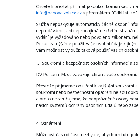
Chcete-li přestat přijímat jakoukoli komunikaci z
info@penovaizolace.cz
s předmětem "Odhlásit se".
Služba neposkytuje automaticky žádné osobní inform
neprodáváme, ani nepronajímáme třetím stranám be
vydání je vyžadováno nebo povoleno zákonem, neb
Pokud zamýšlíme použít vaše osobní údaje k jiným
Vám možnost vyloučit taková použití vašich osobní
3. Soukromí a bezpečnost osobních informací a 
DV Police n. M. se zavazuje chránit vaše soukro
Přestože přijmeme opatření k zajištění soukromí
soukromí nebo bezpečnostní opatření nejsou dokona
a proto nezaručujeme, že neoprávněné osoby neb
našich systémů ochrany osobních údajů nebo zabe
4. Oznámení
Může být čas od času nezbytné, abychom tuto pol