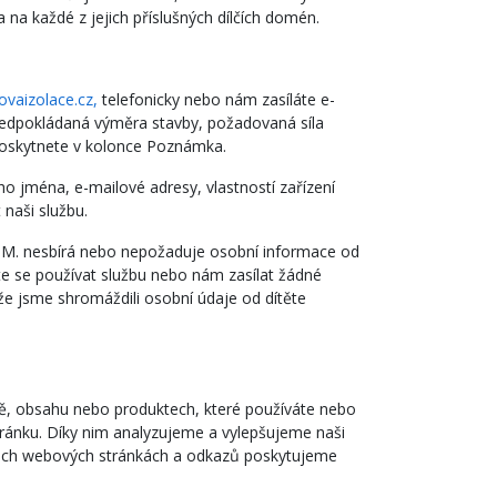
a každé z jejich příslušných dílčích domén.
vaizolace.cz,
telefonicky nebo nám zasíláte e-
předpokládaná výměra stavby, požadovaná síla
 poskytnete v kolonce Poznámka.
 jména, e-mailové adresy, vlastností zařízení
naši službu.
. M. nesbírá nebo nepožaduje osobní informace od
e se používat službu nebo nám zasílat žádné
že jsme shromáždili osobní údaje od dítěte
ě, obsahu nebo produktech, které používáte nebo
ránku. Díky nim analyzujeme a vylepšujeme naši
našich webových stránkách a odkazů poskytujeme