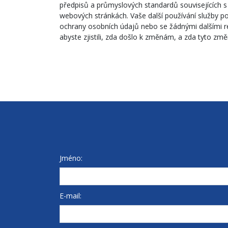
předpisů a průmyslových standardů souvisejících s
webových stránkách. Vaše další používání služby 
ochrany osobních údajů nebo se žádnými dalšími revi
abyste zjistili, zda došlo k změnám, a zda tyto z
Jméno:
E-mail: