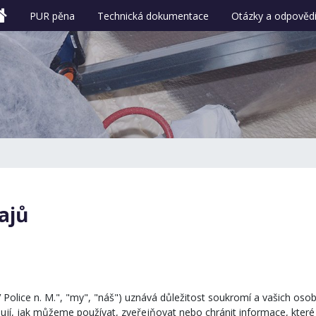
PUR pěna
Technická dokumentace
Otázky a odpověd
ajů
DV Police n. M.", "my", "náš") uznává důležitost soukromí a vašich os
ují, jak můžeme používat, zveřejňovat nebo chránit informace, kte