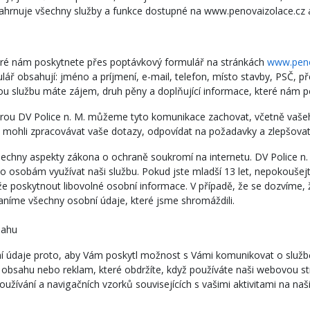
rnuje všechny služby a funkce dostupné na www.penovaizolace.cz a n
eré nám poskytnete přes poptávkový formulář na stránkách
www.peno
ář obsahují: jméno a príjmení, e-mail, telefon, místo stavby, PSČ, 
erou službu máte zájem, druh pěny a doplňující informace, které nám
rou DV Police n. M. můžeme tyto komunikace zachovat, včetně vašeho
 mohli zpracovávat vaše dotazy, odpovídat na požadavky a zlepšovat 
šechny aspekty zákona o ochraně soukromí na internetu. DV Police n
 osobám využívat naši službu. Pokud jste mladší 13 let, nepokoušejt
e poskytnout libovolné osobní informace. V případě, že se dozvíme, 
raníme všechny osobní údaje, které jsme shromáždili.
sahu
í údaje proto, aby Vám poskytl možnost s Vámi komunikovat o služb
 obsahu nebo reklam, které obdržíte, když používáte naši webovou st
oužívání a navigačních vzorků souvisejících s vašimi aktivitami na 