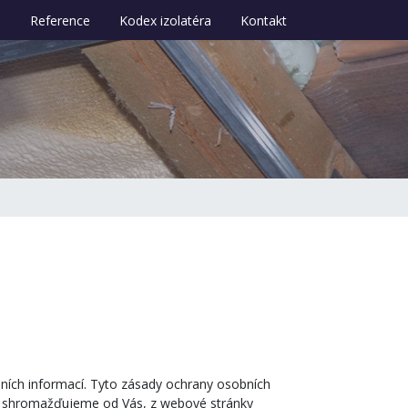
i
Reference
Kodex izolatéra
Kontakt
obních informací. Tyto zásady ochrany osobních
ré shromažďujeme od Vás, z webové stránky