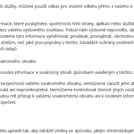
 naší služby, můžete použít odkaz pro zrušení odběru přímo z našeho 
ace, které poskytnete, společnosti třetí strany, aplikaci nebo služ
z vašeho výslovného souhlasu. Pokud nám výslovně nepovolíte, abyc
udeme tyto informace vyměňovat, prodávat, pronajímat, obchodovat 
 účelům, než jaké jsou popsány v těchto Zásadách ochrany osobních
ch údajů.
soukromého obsahu
mí, osobní informace a soukromý obsah způsobem uvedeným v těchto
 a bezpečnosti vašeho soukromého obsahu, nemůžeme zaručit jeho ab
lá ani neproniknutelná. Nemůžeme kontrolovat činnost jiných osob, s 
udou mít přístup k vašemu soukromému obsahu ani k osobním infor
zpečení.
itiku upravili tak, aby odrážel změny ve způsobu, jakým shromažďu