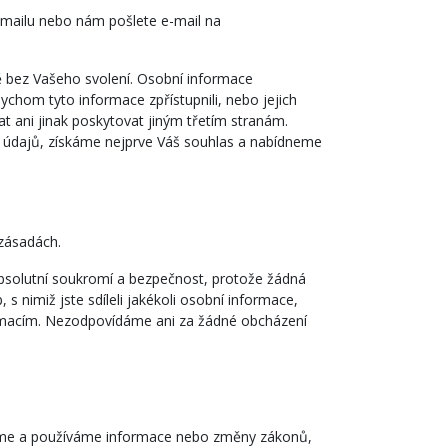
e-mailu nebo nám pošlete e-mail na
bě bez Vašeho svolení. Osobní informace
hom tyto informace zpřístupnili, nebo jejich
ani jinak poskytovat jiným třetím stranám.
 údajů, získáme nejprve Váš souhlas a nabídneme
 zásadách.
solutní soukromí a bezpečnost, protože žádná
nimiž jste sdíleli jakékoli osobní informace,
macím. Nezodpovídáme ani za žádné obcházení
jeme a používáme informace nebo změny zákonů,